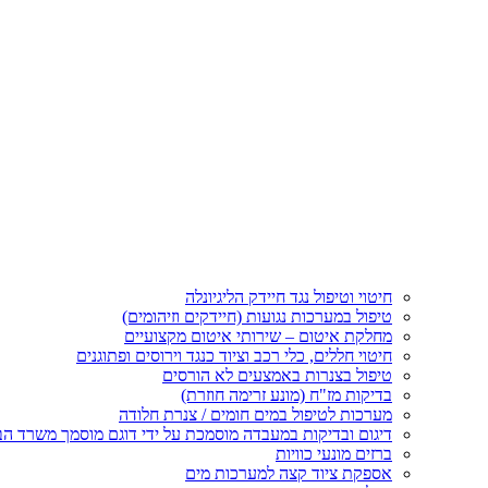
חיטוי וטיפול נגד חיידק הליגיונלה
טיפול במערכות נגועות (חיידקים וזיהומים)
מחלקת איטום – שירותי איטום מקצועיים
חיטוי חללים, כלי רכב וציוד כנגד וירוסים ופתוגנים
טיפול בצנרות באמצעים לא הורסים
בדיקות מז"ח (מונע זרימה חוזרת)
מערכות לטיפול במים חומים / צנרת חלודה
דיגום ובדיקות במעבדה מוסמכת על ידי דוגם מוסמך משרד הב
ברזים מונעי כוויות
אספקת ציוד קצה למערכות מים