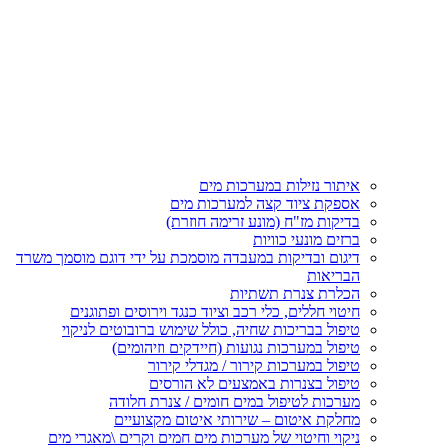
איתור נזילות במערכות מים
אספקת ציוד קצה למערכות מים
בדיקות מז"ח (מונע זרימה חוזרת)
ברזים מונעי כוויות
דיגום ובדיקות במעבדה מוסמכת על ידי דוגם מוסמך משרד
הבריאות
הכלרת צנרת תשתיות
חיטוי חללים, כלי רכב וציוד כנגד וירוסים ופתוגנים
טיפול בבריכות שחיה, כולל שימוש ברובוטים לניקוי
טיפול במערכות נגועות (חיידקים וזיהומים)
טיפול במערכות קירור / מגדלי קירור
טיפול בצנרות באמצעים לא הורסים
מערכות לטיפול במים חומים / צנרת חלודה
מחלקת איטום – שירותי איטום מקצועיים
ניקוי וחיטוי של מערכות מים חמים וקרים \מאגרי מים