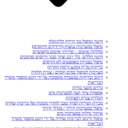
חיטוי וטיפול נגד חיידק הליגיונלה
טיפול במערכות נגועות (חיידקים וזיהומים)
מחלקת איטום – שירותי איטום מקצועיים
חיטוי חללים, כלי רכב וציוד כנגד וירוסים ופתוגנים
טיפול בצנרות באמצעים לא הורסים
בדיקות מז"ח (מונע זרימה חוזרת)
מערכות לטיפול במים חומים / צנרת חלודה
דיגום ובדיקות במעבדה מוסמכת על ידי דוגם מוסמך משרד
הבריאות
ברזים מונעי כוויות
אספקת ציוד קצה למערכות מים
הכלרת צנרת תשתיות
מכירה ושירות לציוד טכני לחדרי מכונות של בריכות שחייה
טיפול במערכות קירור / מגדלי קירור
איתור נזילות במערכות מים
טיפול ודיגום לבריכות שחייה על ידי דוגם מוסמך משרד
הבריאות