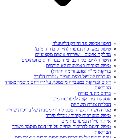
חיטוי וטיפול נגד חיידק הליגיונלה
טיפול במערכות נגועות (חיידקים וזיהומים)
מחלקת איטום – שירותי איטום מקצועיים
חיטוי חללים, כלי רכב וציוד כנגד וירוסים ופתוגנים
טיפול בצנרות באמצעים לא הורסים
בדיקות מז"ח (מונע זרימה חוזרת)
מערכות לטיפול במים חומים / צנרת חלודה
דיגום ובדיקות במעבדה מוסמכת על ידי דוגם מוסמך משרד
הבריאות
ברזים מונעי כוויות
אספקת ציוד קצה למערכות מים
הכלרת צנרת תשתיות
מכירה ושירות לציוד טכני לחדרי מכונות של בריכות שחייה
טיפול במערכות קירור / מגדלי קירור
איתור נזילות במערכות מים
טיפול ודיגום לבריכות שחייה על ידי דוגם מוסמך משרד
הבריאות
ניקוי וחיטוי של מערכות מים חמים וקרים \מאגרי מים