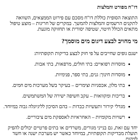
דו"ח מפורט והמלצות
התוצאה הסופית כוללת דו"ח מסכם עם פירוט הממצאים, השוואה
לתקנים הרשמים והמלצות להמשך. במקרים של חריגות – מוצע טיפול
מתאים הכולל חיטוי, שטיפה יסודית או תחזוקה מונעת.
מי מחויב לבצע דיגום מים מוסמך?
ישנם גופים שחייבים על פי חוק לבצע בדיקות תקופתיות:
מוסדות רפואיים: בתי חולים, מרפאות, בתי אבות.
מוסדות חינוך: גנים, בתי ספר, פנימיות.
בתי מלון, אכסניות וצימרים – בעיקר בשל מערכות מים חמים.
בריכות ומקוואות – עקב חשיפה ישירה של המשתמשים.
מגדלי קירור ותעשיות כבדות – בהם הסיכון לליגיונלה גבוה במיוחד.
רשויות מקומיות – האחראיות לאספקת מים ציבוריים.
יחד עם זאת, גם בנייני מגורים, משרדים או בתים פרטיים יכולים להפיק
תועלת מבדיקות תקופתיות, במיוחד כאשר יש מערכת ישנה או חשד
לזיהום.