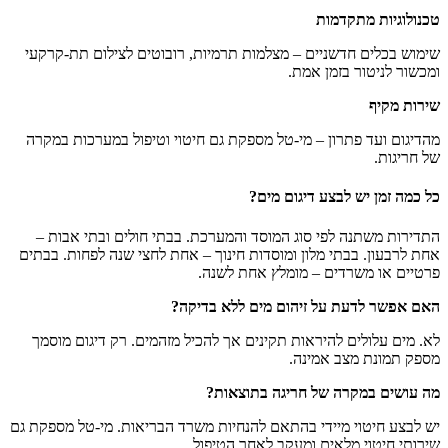
טכנולוגיות מתקדמות
שימוש בכלים חדשניים – מצלמות תרמיות, רובוטים לצילום תת-קרקעי
ומכשור לניטור בזמן אמת.
שירות מקיף
מהדיגום ועד פתרון – מי-טל מספקת גם חיטוי וטיפול במערכות במקרה
של חריגות.
כל כמה זמן יש לבצע דיגום מים?
התדירות משתנה לפי סוג המוסד והמערכת. בבתי חולים ובתי אבות –
אחת לרבעון. בבתי מלון ומוסדות חינוך – אחת לחצי שנה לפחות. בבתים
פרטיים או משרדים – מומלץ אחת לשנה.
האם אפשר לדעת על זיהום מים ללא בדיקה?
לא. מים עלולים להיראות תקינים אך להכיל מזהמים. רק דיגום מוסמך
מספק תמונת מצב אמינה.
מה עושים במקרה של חריגה בתוצאות?
יש לבצע חיטוי מיידי בהתאם להנחיות משרד הבריאות. מי-טל מספקת גם
שירותי חיטוי מלאים ומעקב לאחר הטיפול.