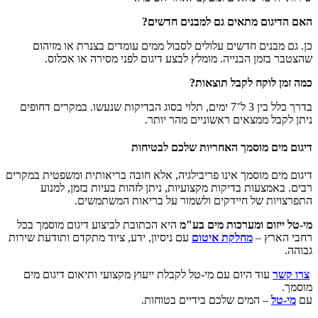
האם הדיגום מתאים גם למבנים חדשים?
כן. גם מבנים חדשים עלולים לסבול ממים עומדים בצנרת או מזיהום
שהצטבר בזמן הבנייה. מומלץ לבצע דיגום לפני מסירה או אכלוס.
כמה זמן לוקח לקבל תוצאות?
בדרך כלל בין 3 ל־7 ימים, תלוי בסוג הבדיקות שנעשו. במקרים דחופים
ניתן לקבל ממצאים ראשוניים מהר יותר.
דיגום מים מוסמך האחריות שלכם לבטיחות
דיגום מים מוסמך אינו פריבילגיה, אלא חובה בריאותית ומשפטית במקרים
רבים. באמצעות בדיקות מקצועיות, ניתן לזהות בעיות בזמן, למנוע
התפרצויות של חיידקים ולשמור על בריאות המשתמשים.
מי-טל ייזום ומערכות מים בע"מ
היא הכתובת לביצוע דיגום מוסמך בכל
רחבי הארץ –
מחלקת איטום
עם ניסיון, ידע, ציוד מתקדם ותודעת שירות
גבוהה.
צרו קשר
עוד היום עם מי-טל לקבלת ייעוץ מקצועי ותיאום דיגום מים
מוסמך.
עם
מי-טל
– המים שלכם בידיים בטוחות.