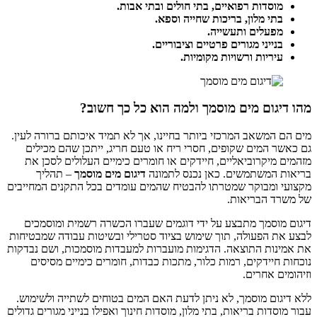
מוסדות רפואיים, בתי חולים ובתי אבות.
בתי מלון, בריכות שחייה וספא.
מפעלים ותעשייה.
בנייני מגורים פרטיים וציבוריים.
עיריות ורשויות מקומיות.
מהו דיגום מים מוסמך ולמה הוא כל כך חשוב?
מים הם המשאב המרכזי ביותר בחיינו, אך לא תמיד איכותם ברורה לעין.
גם כאשר המים שקופים, חסרי ריח או טעם חריג, ייתכן שהם מכילים
מזהמים מיקרוביאליים, חיידקים או חומרים כימיים העלולים לסכן את
בריאות המשתמשים. כאן נכנס לתמונה
דיגום מים מוסמך
– תהליך
מקצועי ומבוקר שמטרתו להבטיח שהמים עומדים בכל התקנים המחייבים
של משרד הבריאות.
דיגום מוסמך מתבצע על ידי דוגמים שעברו הכשרה רשמית ומוסמכים
לבצע את הפעולה, תוך שימוש בציוד סטרילי ובשיטות עבודה שמבטיחות
את אמינות התוצאה. הדגימות מועברות למעבדות מוסמכות, ושם נבדקות
נוכחות חיידקים, רמות כלור, מתכות כבדות, חומרים כימיים מסיסים
וזיהומים אחרים.
ללא דיגום מוסמך, לא ניתן לדעת האם המים בטוחים לשתייה ולשימוש.
עבור מוסדות בריאות, בתי מלון, מוסדות חינוך ואפילו בנייני מגורים גדולים