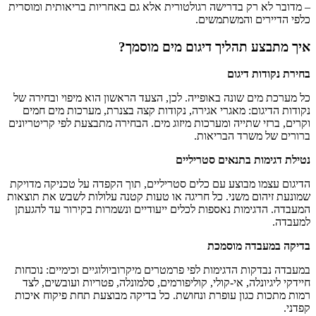
– מדובר לא רק בדרישה רגולטורית אלא גם באחריות בריאותית ומוסרית
כלפי הדיירים והמשתמשים.
איך מתבצע תהליך דיגום מים מוסמך?
בחירת נקודות דיגום
כל מערכת מים שונה באופייה. לכן, הצעד הראשון הוא מיפוי ובחירה של
נקודות הדיגום: מאגרי אגירה, נקודות קצה בצנרת, מערכות מים חמים
וקרים, ברזי שתייה ומערכות מיזוג מים. הבחירה מתבצעת לפי קריטריונים
ברורים של משרד הבריאות.
נטילת דגימות בתנאים סטריליים
הדיגום עצמו מבוצע עם כלים סטריליים, תוך הקפדה על טכניקה מדויקת
שמונעת זיהום משני. כל חריגה או טעות קטנה עלולות לשבש את תוצאות
המעבדה. הדגימות נאספות לכלים ייעודיים ונשמרות בקירור עד להגעתן
למעבדה.
בדיקה במעבדה מוסמכת
במעבדה נבדקות הדגימות לפי פרמטרים מיקרוביולוגיים וכימיים: נוכחות
חיידקי ליגיונלה, אי-קולי, קוליפורמים, סלמונלה, פטריות ועובשים, לצד
רמות מתכות כגון עופרת ונחושת. כל בדיקה מבוצעת תחת פיקוח איכות
קפדני.