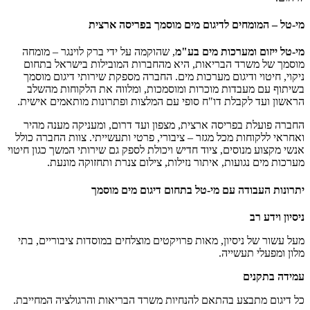
מי-טל – המומחים לדיגום מים מוסמך בפריסה ארצית
מי-טל ייזום ומערכות מים בע"מ
, שהוקמה על ידי ברק לוינגר – מומחה
מוסמך של משרד הבריאות, היא מהחברות המובילות בישראל בתחום
ניקוי, חיטוי ודיגום מערכות מים. החברה מספקת שירותי דיגום מוסמך
בשיתוף עם מעבדות מוכרות ומוסמכות, ומלווה את הלקוחות מהשלב
הראשון ועד לקבלת דו"ח סופי עם המלצות ופתרונות מותאמים אישית.
החברה פועלת בפריסה ארצית, מצפון ועד דרום, ומעניקה מענה מהיר
ואחראי ללקוחות מכל מגזר – ציבורי, פרטי ותעשייתי. צוות החברה כולל
אנשי מקצוע מנוסים, ציוד חדיש ויכולת לספק גם שירותי המשך כגון חיטוי
מערכות מים נגועות, איתור נזילות, צילום צנרת ותחזוקה מונעת.
יתרונות העבודה עם מי-טל בתחום דיגום מים מוסמך
ניסיון וידע רב
מעל עשור של ניסיון, מאות פרויקטים מוצלחים במוסדות ציבוריים, בתי
מלון ומפעלי תעשייה.
עמידה בתקנים
כל דיגום מתבצע בהתאם להנחיות משרד הבריאות והרגולציה המחייבת.