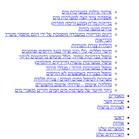
איתור נזילות במערכות מים
אספקת ציוד קצה למערכות מים
בדיקות מז"ח (מונע זרימה חוזרת)
ברזים מונעי כוויות
דיגום ובדיקות במעבדה מוסמכת על ידי דוגם מוסמך משרד
הבריאות
הכלרת צנרת תשתיות
חיטוי חללים, כלי רכב וציוד כנגד וירוסים ופתוגנים
טיפול בבריכות שחיה, כולל שימוש ברובוטים לניקוי
טיפול במערכות נגועות (חיידקים וזיהומים)
טיפול במערכות קירור / מגדלי קירור
טיפול בצנרות באמצעים לא הורסים
מערכות לטיפול במים חומים / צנרת חלודה
מחלקת איטום – שירותי איטום מקצועיים
ניקוי וחיטוי של מערכות מים חמים וקרים \מאגרי מים
מאמרים
יצירת קשר
הצהרת נגישות
ראשי
אודות
המוצרים שלנו
השירותים שלנו